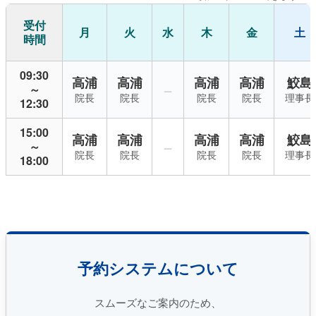
受付
月
火
水
木
金
土
時間
09:30
高浦
高浦
高浦
高浦
鮫島
－
～
院長
院長
院長
院長
理事長
12:30
15:00
高浦
高浦
高浦
高浦
鮫島
－
～
院長
院長
院長
院長
理事長
18:00
予約システムについて
スムーズなご案内のため、